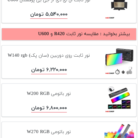
نور ثابت ال ای دی آر جی بی پرفشنال U800
۵,۵۴۰,۰۰۰ تومان
بیشتر بخوانید :
مقایسه نور ثابت R420 و U600
نور ثابت روی دوربین (سان پک) W140 rgb
۶,۲۲۰,۰۰۰ تومان
نور باتومی W200 RGB
۶,۸۰۰,۰۰۰ تومان
نور باتومی W270 RGB