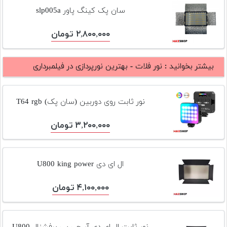
تجهیزات
سان پک کینگ پاور slp005a
مکث
۲,۸۰۰,۰۰۰ تومان
پلاس
افزودن
بیشتر بخوانید :
نور فلات - بهترین نورپردازی در فیلمبرداری
محصول
دست
دوم
نور ثابت روی دوربین (سان پک) T64 rgb
لیست
۳,۲۰۰,۰۰۰ تومان
قیمت
دوربین
بله
ال ای دی U800 king power
۴,۱۰۰,۰۰۰ تومان