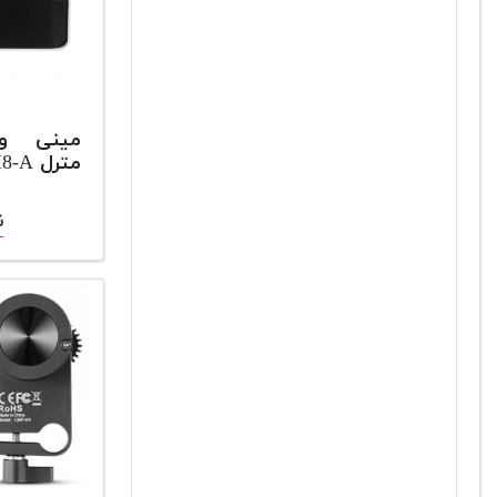
مینی وید
مترل M8-A
ن