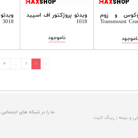
وکوس و زوم
ویدئو پروژکتور اف اسپید
ویدئو 
Transmount Crane 3
1018
3018
ناموجود
اموجود
۴
...
۲
۱
‹
ما را در شبکه های اجتماعی د
ی و بیمه
|
رینگ لایت