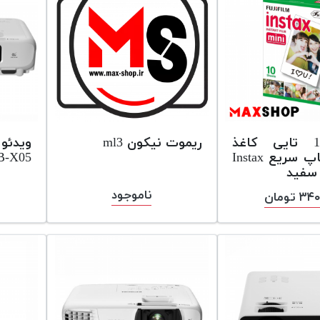
بسته 10 تایی کاغذ
ریموت نیکون ml3
ویدئو
دوربین چاپ سریع Instax
B-X05
ناموجود
 تومان