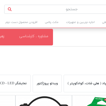
طی
اجاره دوربین و تجهیزات
مکث پلاس
افزودن محصول دست دوم
مشاوره . کارشناسی
زهر
د ( هلی شات، کوادکوپتر )
ویدئو پروژکتور
نمایشگر LCD - LED