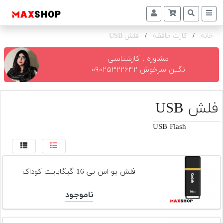
خانه
/
کارت حافظه
/
فلش USB
دوربین
و
لنز
مشاوره . کارشناسی
نگین سرخوش ۰۹۰۲۵۳۲۲۶۴۲
تجهیزات
و
اکسسوری
فلش USB
بازار
USB Flash
دست
دوم
خرید
فلش یو اس بی 16 گیگابایت کوداک
اقساطی
ناموجود
اجاره
دوربین
و