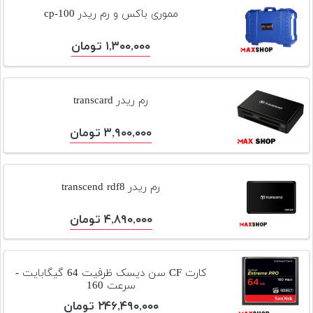
تجهیزات
مموری باکس و رم ریدر cp-100
مکث
۱,۳۰۰,۰۰۰ تومان
پلاس
افزودن
محصول
رم ریدر transcard
دست
دوم
۳,۹۰۰,۰۰۰ تومان
لیست
قیمت
رم ریدر transcend rdf8
دوربین
۴,۸۹۰,۰۰۰ تومان
بله
کارت CF سن دیسک ظرفیت 64 گیگابایت -
سرعت 160
۲۴۶,۴۹۰,۰۰۰ تومان