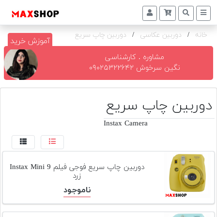
خانه
/
دوربین عکاسی
/
دوربین چاپ سریع
دوربین
آموزش خرید
و
لنز
مشاوره . کارشناسی
نگین سرخوش ۰۹۰۲۵۳۲۲۶۴۲
تجهیزات
و
اکسسوری
دوربین چاپ سریع
بازار
Instax Camera
دست
دوم
خرید
دوربین چاپ سریع فوجی فیلم Instax Mini 9
اقساطی
زرد
ناموجود
اجاره
دوربین
و