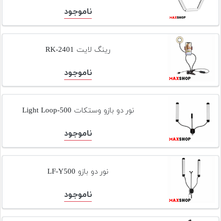
تجهیزات
ناموجود
مکث
پلاس
رینگ لایت RK-2401
افزودن
محصول
ناموجود
دست
دوم
نور دو بازو وستکات Light Loop-500
لیست
قیمت
ناموجود
دوربین
بله
نور دو بازو LF-Y500
ناموجود