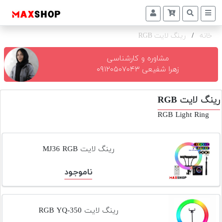
خانه
/
رینگ لایت RGB
دوربین
و
لنز
مشاوره و کارشناسی
زهرا شفیعی ۰۹۱۲۰۵۰۷۰۴۳
تجهیزات
و
رینگ لایت RGB
اکسسوری
RGB Light Ring
بازار
دست
دوم
رینگ لایت MJ36 RGB
خرید
ناموجود
اقساطی
اجاره
دوربین
رینگ لایت RGB YQ-350
و