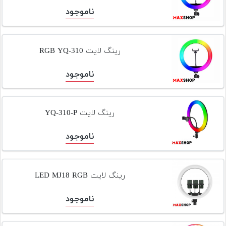
تجهیزات
ناموجود
مکث
پلاس
رینگ لایت RGB YQ-310
افزودن
محصول
ناموجود
دست
دوم
رینگ لایت YQ-310-P
لیست
قیمت
ناموجود
دوربین
بله
رینگ لایت LED MJ18 RGB
ناموجود