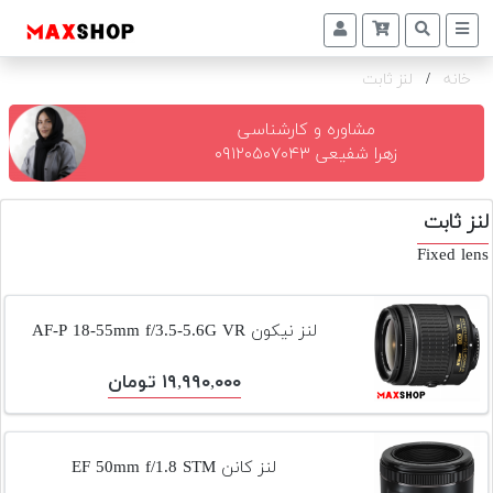
خانه
/
لنز ثابت
دوربین
و
لنز
مشاوره و کارشناسی
زهرا شفیعی ۰۹۱۲۰۵۰۷۰۴۳
تجهیزات
و
لنز ثابت
اکسسوری
Fixed lens
بازار
دست
دوم
لنز نیکون AF-P 18-55mm f/3.5-5.6G VR
خرید
۱۹,۹۹۰,۰۰۰ تومان
اقساطی
اجاره
دوربین
لنز کانن EF 50mm f/1.8 STM
و