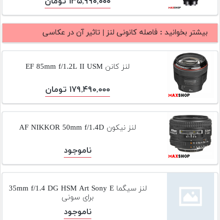
۱۳۵,۹۹۰,۰۰۰ تومان
بیشتر بخوانید :
فاصله کانونی لنز | تاثیر آن در عکاسی
لنز کانن EF 85mm f/1.2L II USM
۱۷۹,۴۹۰,۰۰۰ تومان
لنز نیکون AF NIKKOR 50mm f/1.4D
ناموجود
لنز سیگما 35mm f/1.4 DG HSM Art Sony E
برای سونی
ناموجود