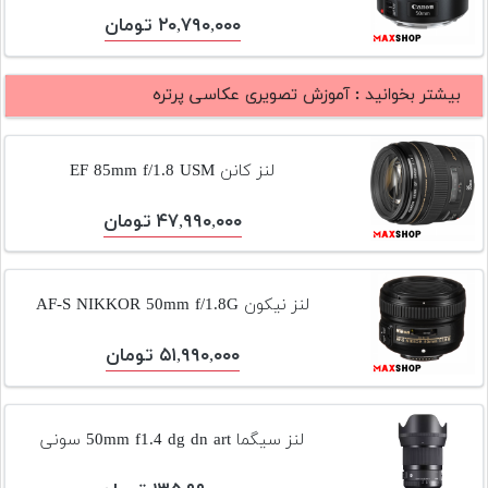
تجهیزات
۲۰,۷۹۰,۰۰۰ تومان
مکث
پلاس
بیشتر بخوانید :
آموزش تصویری عکاسی پرتره
افزودن
محصول
لنز کانن EF 85mm f/1.8 USM
دست
دوم
۴۷,۹۹۰,۰۰۰ تومان
لیست
قیمت
دوربین
لنز نیکون AF-S NIKKOR 50mm f/1.8G
بله
۵۱,۹۹۰,۰۰۰ تومان
لنز سیگما 50mm f1.4 dg dn art سونی