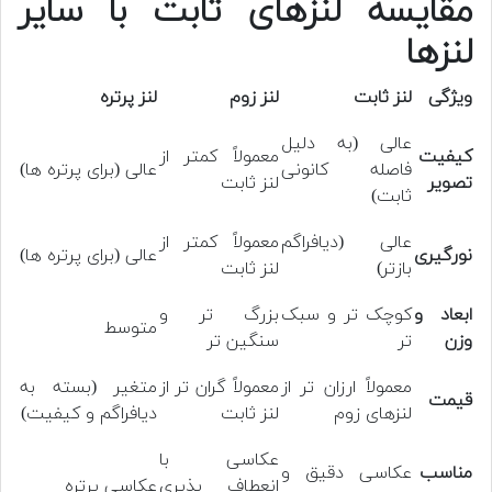
مقایسه لنزهای ثابت با سایر
لنزها
ویژگی
لنز ثابت
لنز زوم
لنز پرتره
عالی (به دلیل
کیفیت
معمولاً کمتر از
فاصله کانونی
عالی (برای پرتره ها)
تصویر
لنز ثابت
ثابت)
عالی (دیافراگم
معمولاً کمتر از
نورگیری
عالی (برای پرتره ها)
بازتر)
لنز ثابت
ابعاد و
کوچک تر و سبک
بزرگ تر و
متوسط
وزن
تر
سنگین تر
معمولاً ارزان تر از
معمولاً گران تر از
متغیر (بسته به
قیمت
لنزهای زوم
لنز ثابت
دیافراگم و کیفیت)
عکاسی با
مناسب
عکاسی دقیق و
انعطاف پذیری
عکاسی پرتره