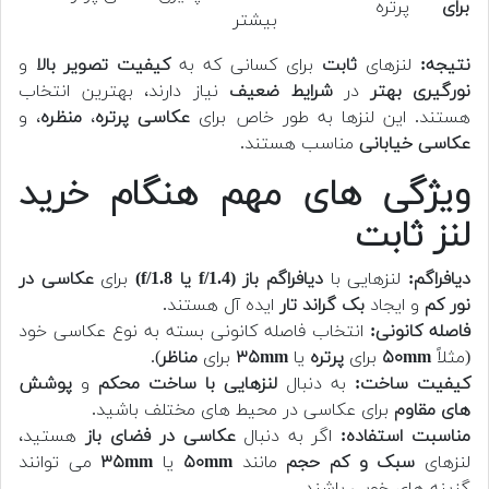
برای
پرتره
بیشتر
نتیجه:
لنزهای
ثابت
برای کسانی که به
کیفیت تصویر بالا
و
نورگیری بهتر
در
شرایط ضعیف
نیاز دارند، بهترین انتخاب
هستند. این لنزها به طور خاص برای
عکاسی پرتره
،
منظره
، و
عکاسی خیابانی
مناسب هستند.
ویژگی های مهم هنگام خرید
لنز ثابت
دیافراگم:
لنزهایی با
دیافراگم باز (f/1.4 یا f/1.8)
برای
عکاسی در
نور کم
و ایجاد
بک گراند تار
ایده آل هستند.
فاصله کانونی:
انتخاب فاصله کانونی بسته به نوع عکاسی خود
(مثلاً
۵۰mm
برای
پرتره
یا
۳۵mm
برای
مناظر
).
کیفیت ساخت:
به دنبال
لنزهایی با ساخت محکم
و
پوشش
های مقاوم
برای عکاسی در محیط های مختلف باشید.
مناسبت استفاده:
اگر به دنبال
عکاسی در فضای باز
هستید،
لنزهای
سبک و کم حجم
مانند
۵۰mm
یا
۳۵mm
می توانند
گزینه های خوبی باشند.