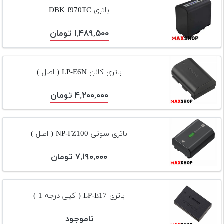
تجهیزات
باتری DBK f970TC
مکث
۱,۴۸۹,۵۰۰ تومان
پلاس
افزودن
محصول
باتری کانن LP-E6N ( اصل )
دست
دوم
۴,۲۰۰,۰۰۰ تومان
لیست
قیمت
باتری سونی NP-FZ100 ( اصل )
دوربین
۷,۱۹۰,۰۰۰ تومان
بله
باتری LP-E17 ( کپی درجه 1 )
ناموجود