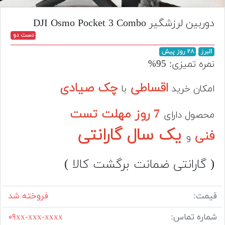
تجهیزات
دوربین لرزشگیر DJI Osmo Pocket 3 Combo
مکث
دست دو
پلاس
البرز
۲۸ روز پیش
افزودن
نمره تمیزی: 95%
محصول
دست
اقساطی
چک صیادی
امکان خرید
با
دوم
7 روز مهلت تست
محصول دارای
لیست
قیمت
یک سال گارانتی
فنی
و
دوربین
بله
( گارانتی ضمانت برگشت کالا )
قیمت:
فروخته شد
شماره تماس:
۰۹xx-xxx-xxxx