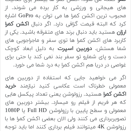
های هیجانی و ورزشی به کار برده می شوند.
از
محبوب ترین اکشن کمرا ها می توان به GoPro اشاره
کرد که البته قیمت گزافی دارد. اگر دنبال
اکشن کمرا
ارزان
هستید باید دنبال برند های متفرقه باشید.
یکی از
کاربرد های اکشن کمرا ها توی سفر و ماجراجویی های
شما هستش.
دوربین اسپرت
به دلیل ابعاد کوچک
دست و پای شمارو تو سفر بند نمی کند
یا حتی برای
غواصی در دریا هم اکشن کمرا به درد شما می خورد.
اگر می خواهید جایی که استفاده از دوربین های
معمولی خطرناک است عکاسی کنید نیازمند
خرید
اکشن کمرا
هستید.
رزولوشن یعنی تعداد پیکسل هایی
که هر فریم از فیلم رو میسازد.
بیشتر دوربین های
معمولی و سطح پایین با رزولوشن Full HD یا 1080P
تصویربرداری می کنند
ولی الان بعضی اکشن کمرا ها با
رزولوشن 4K میتوانند فیلم برداری کنند
اما باید توجه