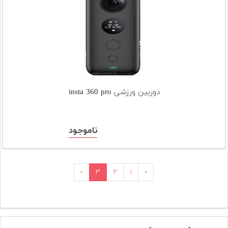
دوربین ورزشی insta 360 pro
ناموجود
›
۳
۲
۱
‹