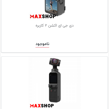
تجهیزات
مکث
پلاس
دی جی ای اکشن ۲ کاربره
افزودن
محصول
دست
ناموجود
دوم
لیست
قیمت
دوربین
بله