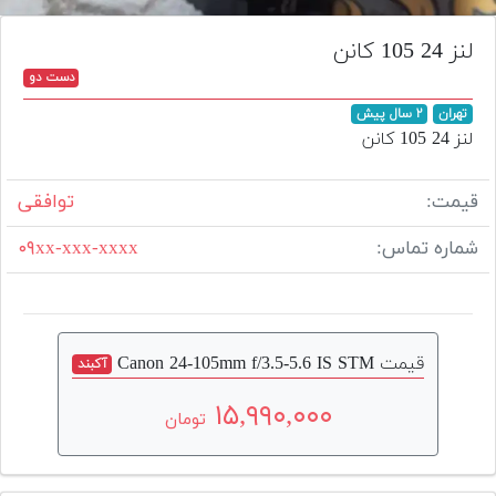
تجهیزات
لنز 24 105 کانن
مکث
دست دو
پلاس
تهران
۲ سال پیش
افزودن
لنز 24 105 کانن
محصول
دست
قیمت:
توافقی
دوم
شماره تماس:
۰۹xx-xxx-xxxx
لیست
قیمت
دوربین
بله
قیمت Canon 24-105mm f/3.5-5.6 IS STM
آکبند
۱۵,۹۹۰,۰۰۰
تومان