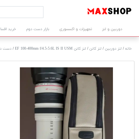
دوربین و لنز
تجهیزات و اکسسوری
بازار دست دوم
خرید اقسا
خانه
/
لنز دوربین
/
لنز کانن
/
لنز کانن EF 100-400mm f/4.5-5.6L IS II USM
/
دست د