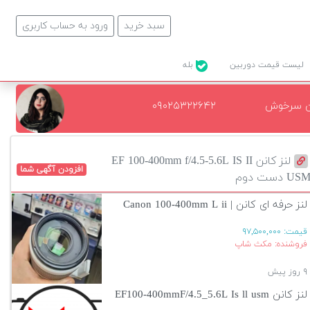
سبد خرید
ورود به حساب کاربری
لیست قیمت دوربین
بله
ن سرخوش
۰۹۰۲۵۳۲۲۶۴۲
لنز کانن EF 100-400mm f/4.5-5.6L IS II
افزودن آگهی شما
US دست دوم
لنز حرفه ای کانن | Canon 100-400mm L ii
قیمت:
۹۷,۵۰۰,۰۰۰
فروشنده: مکث شاپ
۹ روز پیش
لنز کانن EF100-400mmF/4.5_5.6L Is ll usm