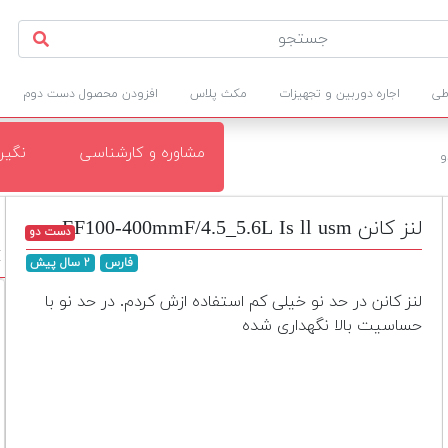
طی
اجاره دوربین و تجهیزات
مکث پلاس
افزودن محصول دست دوم
مشاوره و کارشناسی
نگی
و
لنز کانن EF100-400mmF/4.5_5.6L Is ll usm
دست دو
M
فارس
۲ سال پیش
لنز کانن در حد نو خیلی کم استفاده ازش کردم. در حد نو با
حساسیت بالا نگهداری شده