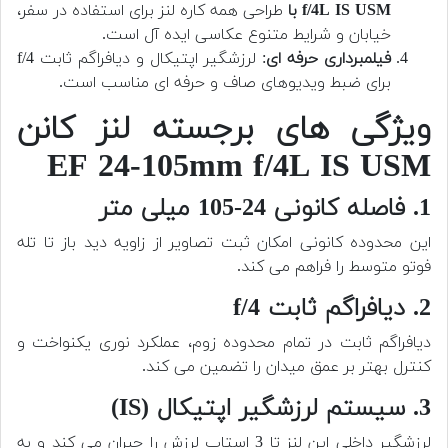
f/4L IS USM با
طراحی همه کاره لنز برای استفاده در سفر،
خیابان و شرایط متنوع عکاسی ایده آل است.
فیلمبرداری حرفه ای
: لرزشگیر اپتیکال و دیافراگم ثابت f/4
برای ضبط ویدیوهای صاف و حرفه ای مناسب است.
ویژگی های برجسته لنز کانن
EF 24-105mm f/4L IS USM
1. فاصله کانونی 24-105 میلی متر
این محدوده کانونی امکان ثبت تصاویر از زاویه دید باز تا تله
فوتو متوسط را فراهم می کند.
2. دیافراگم ثابت f/4
دیافراگم ثابت در تمام محدوده زوم، عملکرد نوری یکنواخت و
کنترل بهتر بر عمق میدان را تضمین می کند.
3. سیستم لرزشگیر اپتیکال (IS)
لرزشگیر داخلی این لنز تا 3 استاپ لرزش را جبران می کند و به