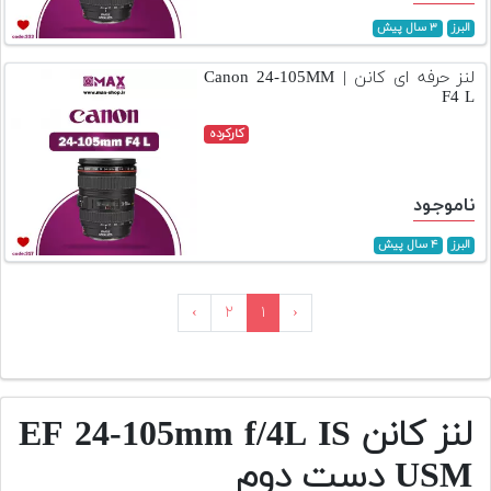
البرز
۳ سال پیش
لنز حرفه ای کانن | Canon 24-105MM
F4 L
کارکرده
ناموجود
البرز
۴ سال پیش
›
۲
۱
‹
لنز کانن EF 24-105mm f/4L IS
USM دست دوم