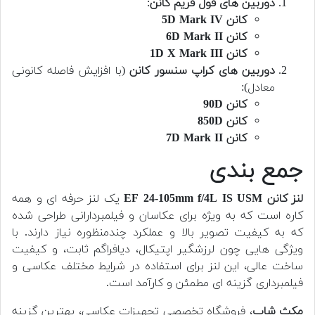
دوربین های فول فریم کانن
:
کانن 5D Mark IV
کانن 6D Mark II
کانن 1D X Mark III
دوربین های کراپ سنسور کانن
(با افزایش فاصله کانونی
معادل):
کانن 90D
کانن 850D
کانن 7D Mark II
جمع بندی
لنز کانن EF 24-105mm f/4L IS USM
یک لنز حرفه ای و همه
کاره است که به ویژه برای عکاسان و فیلمبردارانی طراحی شده
که به کیفیت تصویر بالا و عملکرد چندمنظوره نیاز دارند. با
ویژگی هایی چون لرزشگیر اپتیکال، دیافراگم ثابت، و کیفیت
ساخت عالی، این لنز برای استفاده در شرایط مختلف عکاسی و
فیلمبرداری گزینه ای مطمئن و کارآمد است.
مکث شاپ
، فروشگاه تخصصی تجهیزات عکاسی، بهترین گزینه