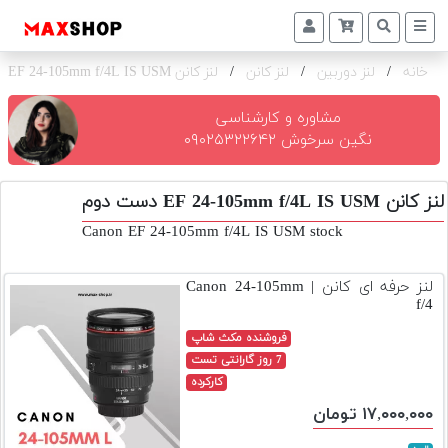
خانه
/
لنز دوربین
/
لنز کانن
/
لنز کانن EF 24-105mm f/4L IS USM
دوربین
و
لنز
مشاوره و کارشناسی
نگین سرخوش ۰۹۰۲۵۳۲۲۶۴۲
تجهیزات
و
لنز کانن EF 24-105mm f/4L IS USM دست دوم
اکسسوری
Canon EF 24-105mm f/4L IS USM stock
بازار
دست
لنز حرفه ای کانن | Canon 24-105mm
دوم
f/4
خرید
فروشنده مکث شاپ
اقساطی
7 روز گارانتی تست
کارکرده
اجاره
۱۷,۰۰۰,۰۰۰ تومان
دوربین
و