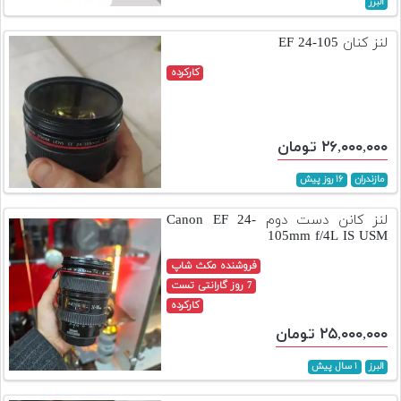
البرز
تجهیزات
لنز کنان EF 24-105
مکث
پلاس
کارکرده
افزودن
محصول
۲۶,۰۰۰,۰۰۰ تومان
دست
دوم
مازندران
۱۶ روز پیش
لیست
لنز کانن دست دوم Canon EF 24-
قیمت
105mm f/4L IS USM
دوربین
فروشنده مکث شاپ
بله
7 روز گارانتی تست
کارکرده
۲۵,۰۰۰,۰۰۰ تومان
البرز
۱ سال پیش