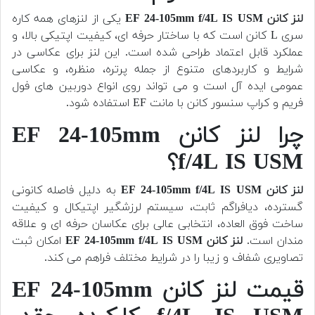
لنز کانن EF 24-105mm f/4L IS USM
یکی از لنزهای همه کاره
سری L کانن است که با ساختار حرفه ای، کیفیت اپتیکی بالا، و
عملکرد قابل اعتماد طراحی شده است. این لنز برای عکاسی در
شرایط و کاربردهای متنوع از جمله پرتره، منظره، و عکاسی
عمومی ایده آل است و می تواند روی انواع دوربین های فول
فریم و کراپ سنسور کانن با مانت EF استفاده شود.
چرا لنز کانن EF 24-105mm
f/4L IS USM؟
لنز کانن EF 24-105mm f/4L IS USM
به دلیل فاصله کانونی
گسترده، دیافراگم ثابت، سیستم لرزشگیر اپتیکال و کیفیت
ساخت فوق العاده، انتخابی عالی برای عکاسان حرفه ای و علاقه
مندان است.
لنز کانن EF 24-105mm f/4L IS USM
امکان ثبت
تصاویری شفاف و زیبا را در شرایط مختلف فراهم می کند.
قیمت لنز کانن EF 24-105mm