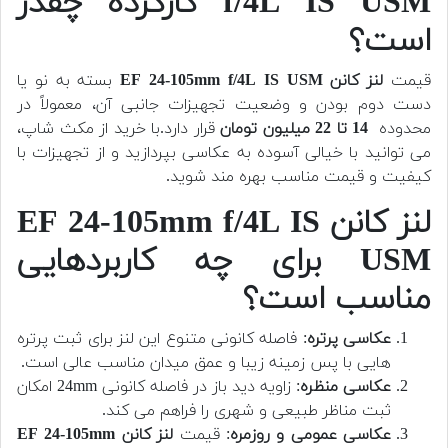
f/4L IS USM کارکرده چقدر
است؟
قیمت
لنز کانن EF 24-105mm f/4L IS USM
بسته به نو یا
دست دوم بودن و وضعیت تجهیزات جانبی آن، معمولاً در
محدوده
14 تا 22 میلیون تومان
قرار دارد.با خرید از مکث شاپ،
می توانید با خیالی آسوده به عکاسی بپردازید و از تجهیزات با
کیفیت و قیمت مناسب بهره مند شوید.
لنز کانن EF 24-105mm f/4L IS
USM برای چه کاربردهایی
مناسب است؟
عکاسی پرتره
: فاصله کانونی متنوع این لنز برای ثبت پرتره
هایی با پس زمینه زیبا و عمق میدان مناسب عالی است.
عکاسی منظره
: زاویه دید باز در فاصله کانونی 24mm امکان
ثبت مناظر طبیعی و شهری را فراهم می کند.
عکاسی عمومی و روزمره
: قیمت
لنز کانن EF 24-105mm