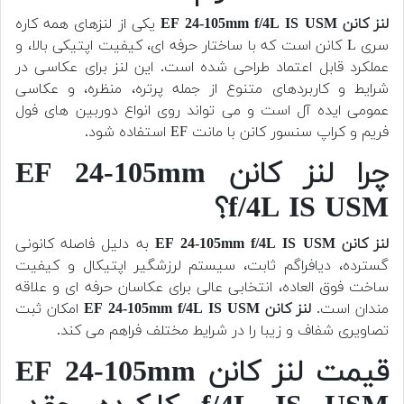
لنز کانن EF 24-105mm f/4L IS USM
یکی از لنزهای همه کاره
سری L کانن است که با ساختار حرفه ای، کیفیت اپتیکی بالا، و
عملکرد قابل اعتماد طراحی شده است. این لنز برای عکاسی در
شرایط و کاربردهای متنوع از جمله پرتره، منظره، و عکاسی
عمومی ایده آل است و می تواند روی انواع دوربین های فول
فریم و کراپ سنسور کانن با مانت EF استفاده شود.
چرا لنز کانن EF 24-105mm
f/4L IS USM؟
لنز کانن EF 24-105mm f/4L IS USM
به دلیل فاصله کانونی
گسترده، دیافراگم ثابت، سیستم لرزشگیر اپتیکال و کیفیت
ساخت فوق العاده، انتخابی عالی برای عکاسان حرفه ای و علاقه
مندان است.
لنز کانن EF 24-105mm f/4L IS USM
امکان ثبت
تصاویری شفاف و زیبا را در شرایط مختلف فراهم می کند.
قیمت لنز کانن EF 24-105mm