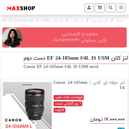
خانه
/
لنز دوربین
/
لنز کانن
/
لنز کانن EF 24-105mm f/4L IS USM
دوربین
و
لنز
مشاوره و کارشناسی
نگین سرخوش ۰۹۰۲۵۳۲۲۶۴۲
تجهیزات
و
لنز کانن EF 24-105mm f/4L IS USM دست دوم
اکسسوری
Canon EF 24-105mm f/4L IS USM stock
بازار
دست
لنز حرفه ای کانن | Canon 24-105mm
دوم
f/4
خرید
فروشنده مکث شاپ
اقساطی
7 روز گارانتی تست
کارکرده
اجاره
۱۷,۰۰۰,۰۰۰ تومان
دوربین
و