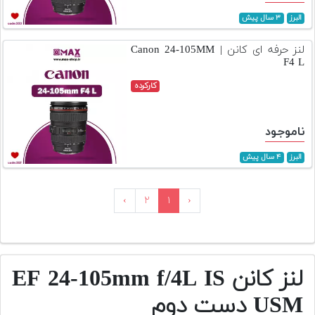
البرز
۳ سال پیش
لنز حرفه ای کانن | Canon 24-105MM
F4 L
کارکرده
ناموجود
البرز
۴ سال پیش
›
۲
۱
‹
لنز کانن EF 24-105mm f/4L IS
USM دست دوم