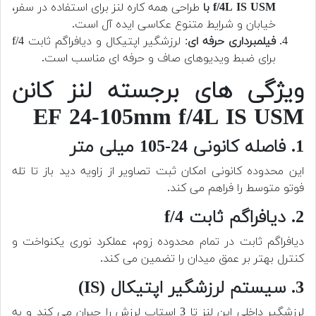
f/4L IS USM با
طراحی همه کاره لنز برای استفاده در سفر،
خیابان و شرایط متنوع عکاسی ایده آل است.
فیلمبرداری حرفه ای
: لرزشگیر اپتیکال و دیافراگم ثابت f/4
برای ضبط ویدیوهای صاف و حرفه ای مناسب است.
ویژگی های برجسته لنز کانن
EF 24-105mm f/4L IS USM
1. فاصله کانونی 24-105 میلی متر
این محدوده کانونی امکان ثبت تصاویر از زاویه دید باز تا تله
فوتو متوسط را فراهم می کند.
2. دیافراگم ثابت f/4
دیافراگم ثابت در تمام محدوده زوم، عملکرد نوری یکنواخت و
کنترل بهتر بر عمق میدان را تضمین می کند.
3. سیستم لرزشگیر اپتیکال (IS)
لرزشگیر داخلی این لنز تا 3 استاپ لرزش را جبران می کند و به