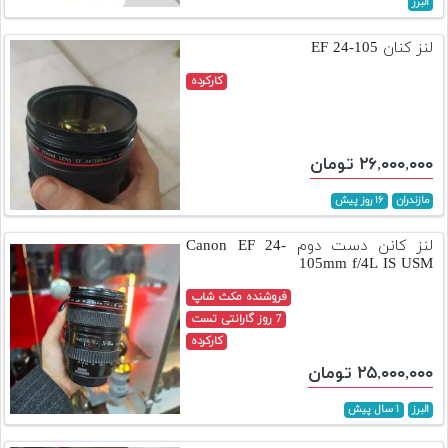
البرز
تجهیزات
لنز کنان EF 24-105
مکث
پلاس
کارکرده
افزودن
محصول
۲۶,۰۰۰,۰۰۰ تومان
دست
دوم
مازندران
۱۶ روز پیش
لیست
لنز کانن دست دوم Canon EF 24-
قیمت
105mm f/4L IS USM
دوربین
فروشنده مکث شاپ
بله
7 روز گارانتی تست
کارکرده
۲۵,۰۰۰,۰۰۰ تومان
البرز
۱ سال پیش