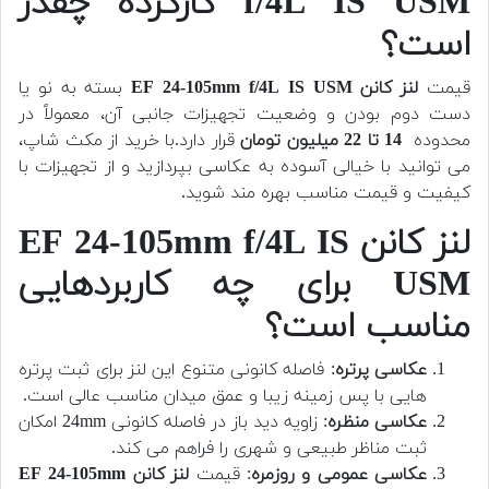
f/4L IS USM کارکرده چقدر
است؟
قیمت
لنز کانن EF 24-105mm f/4L IS USM
بسته به نو یا
دست دوم بودن و وضعیت تجهیزات جانبی آن، معمولاً در
محدوده
14 تا 22 میلیون تومان
قرار دارد.با خرید از مکث شاپ،
می توانید با خیالی آسوده به عکاسی بپردازید و از تجهیزات با
کیفیت و قیمت مناسب بهره مند شوید.
لنز کانن EF 24-105mm f/4L IS
USM برای چه کاربردهایی
مناسب است؟
عکاسی پرتره
: فاصله کانونی متنوع این لنز برای ثبت پرتره
هایی با پس زمینه زیبا و عمق میدان مناسب عالی است.
عکاسی منظره
: زاویه دید باز در فاصله کانونی 24mm امکان
ثبت مناظر طبیعی و شهری را فراهم می کند.
عکاسی عمومی و روزمره
: قیمت
لنز کانن EF 24-105mm