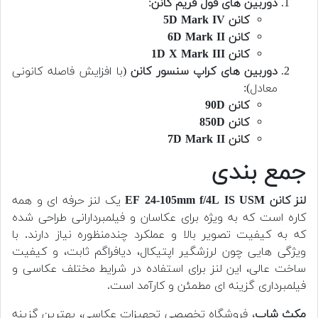
دوربین های فول فریم کانن
:
کانن 5D Mark IV
کانن 6D Mark II
کانن 1D X Mark III
دوربین های کراپ سنسور کانن
(با افزایش فاصله کانونی
معادل):
کانن 90D
کانن 850D
کانن 7D Mark II
جمع بندی
لنز کانن EF 24-105mm f/4L IS USM
یک لنز حرفه ای و همه
کاره است که به ویژه برای عکاسان و فیلمبردارانی طراحی شده
که به کیفیت تصویر بالا و عملکرد چندمنظوره نیاز دارند. با
ویژگی هایی چون لرزشگیر اپتیکال، دیافراگم ثابت، و کیفیت
ساخت عالی، این لنز برای استفاده در شرایط مختلف عکاسی و
فیلمبرداری گزینه ای مطمئن و کارآمد است.
مکث شاپ
، فروشگاه تخصصی تجهیزات عکاسی، بهترین گزینه