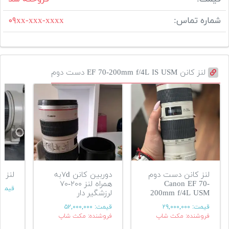
شماره تماس:
۰۹xx-xxx-xxxx
لنز کانن EF 70-200mm f/4L IS USM دست دوم
لنز کانن دست دوم
دوربین کانن ۷dبه
لنز کنون
Canon EF 70-
همراه لنز ۲۰۰-۷۰
قیمت
200mm f/4L USM
لرزشگیر دار
قیمت:
۲۹,۰۰۰,۰۰۰
قیمت:
۵۲,۰۰۰,۰۰۰
فروشنده: مکث شاپ
فروشنده: مکث شاپ