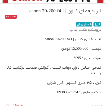
تجهیزات
لنز حرفه ای کنون | canon 70-200 f4 l
مکث
دست دو
پلاس
البرز
۵ سال پیش
افزودن
فروشگاه مکث شاپ
محصول
دست
لنز حرفه ای کنون | canon 70-200 f4 l
دوم
قیمت : 15,500,000 تومان
لیست
نمره تمیزی : 95%
قیمت
دوربین
تمامی اجناس دارای مهلت تست ، گارانتی ضمانت برگشت کالا
هستند
بله
کرج ، ۴۵ متری گلشهر , گلزار شرقی
ثبت سفارش : 09383326254
قیمت:
فروخته شد