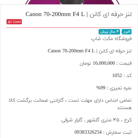
تجهیزات
لنز حرفه ای کانن | Canon 70-200mm F4 L
مکث
دست دو
پلاس
البرز
۴ سال پیش
افزودن
فروشگاه مکث شاپ
محصول
دست
لنز حرفه ای کانن | Canon 70-200mm F4 L
دوم
قیمت : 16,000,000 تومان
لیست
کد : 1052
قیمت
دوربین
نمره تمیزی : 99%
بله
تمامی اجناس دارای مهلت تست ، گارانتی ضمانت برگشت کالا
هستند
کرج ، ۴۵ متری گلشهر , گلزار شرقی
ثبت سفارش : 093‌833‌262‌54