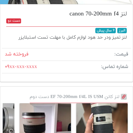
تجهیزات
لنز canon 70-200mm f4
مکث
دست دو
پلاس
البرز
۶ سال پیش
افزودن
لنز تمیز ودر حد هود لوازم کامل با مهلت تست استبلایزر
محصول
دست
قیمت:
فروخته شد
دوم
شماره تماس:
۰۹xx-xxx-xxxx
لیست
قیمت
دوربین
بله
لنز کانن EF 70-200mm f/4L IS USM دست دوم