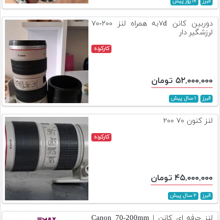
البرز
۱۰ روز پیش
تجهیزات
دوربین کانن ۷dبه همراه لنز ۲۰۰-۷۰
مکث
لرزشگیر دار
پلاس
کارکرده
افزودن
محصول
۵۲,۰۰۰,۰۰۰ تومان
دست
دوم
البرز
۱ سال پیش
لیست
لنز کنون ۷۰ ۲۰۰
قیمت
دوربین
کارکرده
بله
۴۵,۰۰۰,۰۰۰ تومان
البرز
۲ سال پیش
لنز حرفه ای کانن | Canon 70-200mm