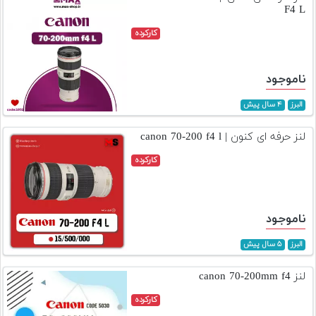
F4 L
کارکرده
ناموجود
البرز
۴ سال پیش
لنز حرفه ای کنون | canon 70-200 f4 l
کارکرده
ناموجود
البرز
۵ سال پیش
لنز canon 70-200mm f4
کارکرده