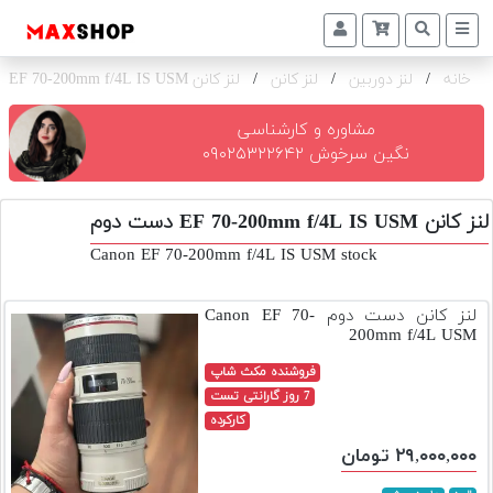
خانه
/
لنز دوربین
/
لنز کانن
/
لنز کانن EF 70-200mm f/4L IS USM
دوربین
و
لنز
مشاوره و کارشناسی
نگین سرخوش ۰۹۰۲۵۳۲۲۶۴۲
تجهیزات
و
لنز کانن EF 70-200mm f/4L IS USM دست دوم
اکسسوری
Canon EF 70-200mm f/4L IS USM stock
بازار
دست
لنز کانن دست دوم Canon EF 70-
دوم
200mm f/4L USM
خرید
فروشنده مکث شاپ
اقساطی
7 روز گارانتی تست
کارکرده
اجاره
۲۹,۰۰۰,۰۰۰ تومان
دوربین
و