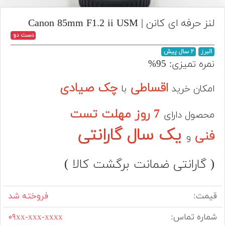
تجهیزات
لنز حرفه ای کانن | Canon 85mm F1.2 ii USM
مکث
دست دو
پلاس
البرز
۲ سال پیش
افزودن
نمره تمیزی: 95%
محصول
دست
اقساطی
چک صیادی
امکان خرید
با
دوم
7 روز مهلت تست
محصول دارای
لیست
قیمت
یک سال گارانتی
فنی
و
دوربین
بله
( گارانتی ضمانت برگشت کالا )
قیمت:
فروخته شد
شماره تماس:
۰۹xx-xxx-xxxx