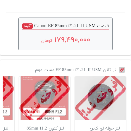
قیمت Canon EF 85mm f/1.2L II USM
آکبند
۱۷۹,۴۹۰,۰۰۰
تومان
لنز کانن EF 85mm f/1.2L II USM دست دوم
لنز حرفه ای کانن |
لنز کنون 85mm f1.2
لنز ح