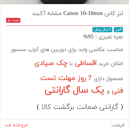
تجهیزات
لنز کانن Canon 10-18mm مشابه آکبند
مکث
دست دو
پلاس
البرز
۲ سال پیش
افزودن
نمره تمیزی : 95%
محصول
دست
مناسب عکاسی واید برای دوربین های کراپ سنسور
دوم
اقساطی
چک صیادی
امکان خرید
با
لیست
قیمت
7 روز مهلت تست
محصول دارای
دوربین
یک سال گارانتی
فنی
و
بله
( گارانتی ضمانت برگشت کالا )
قیمت:
فروخته شد