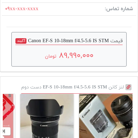
شماره تماس:
۰۹xx-xxx-xxxx
قیمت Canon EF-S 10-18mm f/4.5-5.6 IS STM
آکبند
۸۹,۹۹۰,۰۰۰
تومان
لنز کانن EF-S 10-18mm f/4.5-5.6 IS STM دست دوم