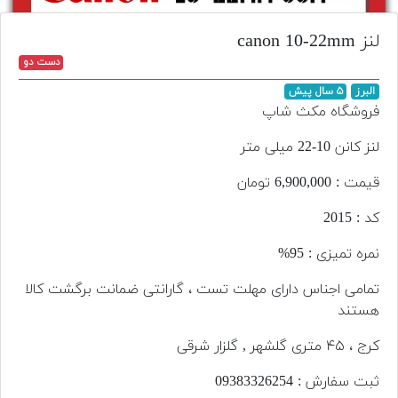
تجهیزات
لنز canon 10-22mm
مکث
دست دو
پلاس
البرز
۵ سال پیش
افزودن
فروشگاه مکث شاپ
محصول
دست
لنز کانن 10-22 میلی متر
دوم
قیمت : 6,900,000 تومان
لیست
کد : 2015
قیمت
دوربین
نمره تمیزی : 95%
بله
تمامی اجناس دارای مهلت تست ، گارانتی ضمانت برگشت کالا
هستند
کرج ، ۴۵ متری گلشهر , گلزار شرقی
ثبت سفارش : 09383326254