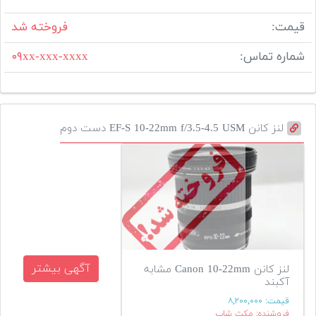
قیمت:
فروخته شد
شماره تماس:
۰۹xx-xxx-xxxx
لنز کانن EF-S 10-22mm f/3.5-4.5 USM دست دوم
آگهی بیشتر
لنز کانن Canon 10-22mm مشابه
آکبند
قیمت:
۸,۲۰۰,۰۰۰
فروشنده: مکث شاپ