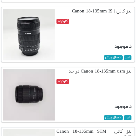
تجهیزات
لنز کانن | Canon 18-135mm IS
مکث
کارکرده
پلاس
افزودن
محصول
ناموجود
دست
دوم
البرز
۲ سال پیش
لیست
لنز Canon 18-135mm usm در حد
قیمت
کارکرده
دوربین
بله
ناموجود
البرز
۲ سال پیش
لنز کانن | Canon 18-135mm STM