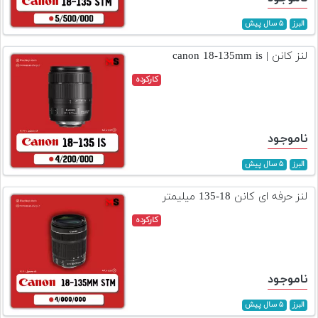
البرز
۵ سال پیش
لنز کانن | canon 18-135mm is
کارکرده
ناموجود
البرز
۵ سال پیش
لنز حرفه ای کانن 18-135 میلیمتر
کارکرده
ناموجود
البرز
۵ سال پیش