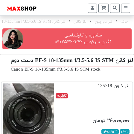
خانه
/
لنز دوربین
/
لنز کانن
/
لنز کانن EF-S 18-135mm f/3.5-5.6 IS STM
دوربین
و
لنز
مشاوره و کارشناسی
نگین سرخوش ۰۹۰۲۵۳۲۲۶۴۲
تجهیزات
و
لنز کانن EF-S 18-135mm f/3.5-5.6 IS STM دست دوم
اکسسوری
Canon EF-S 18-135mm f/3.5-5.6 IS STM stock
بازار
دست
لنز کنون 18×135
دوم
کارکرده
خرید
اقساطی
اجاره
۲۴,۰۰۰,۰۰۰ تومان
دوربین
و
زنجان
۱۴ روز پیش