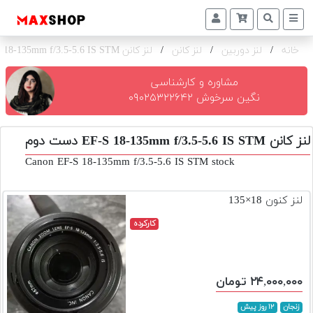
خانه
/
لنز دوربین
/
لنز کانن
/
لنز کانن EF-S 18-135mm f/3.5-5.6 IS STM
دوربین
و
لنز
مشاوره و کارشناسی
نگین سرخوش ۰۹۰۲۵۳۲۲۶۴۲
تجهیزات
و
لنز کانن EF-S 18-135mm f/3.5-5.6 IS STM دست دوم
اکسسوری
Canon EF-S 18-135mm f/3.5-5.6 IS STM stock
بازار
دست
لنز کنون 18×135
دوم
کارکرده
خرید
اقساطی
اجاره
۲۴,۰۰۰,۰۰۰ تومان
دوربین
و
زنجان
۱۲ روز پیش