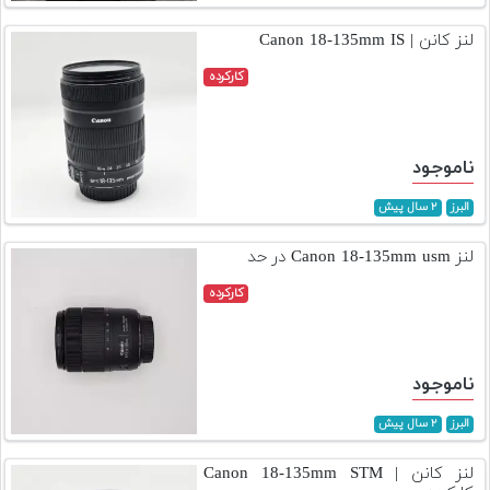
تجهیزات
لنز کانن | Canon 18-135mm IS
مکث
کارکرده
پلاس
افزودن
محصول
ناموجود
دست
دوم
البرز
۲ سال پیش
لیست
لنز Canon 18-135mm usm در حد
قیمت
کارکرده
دوربین
بله
ناموجود
البرز
۲ سال پیش
لنز کانن | Canon 18-135mm STM