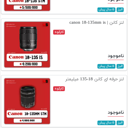
البرز
۵ سال پیش
لنز کانن | canon 18-135mm is
کارکرده
ناموجود
البرز
۵ سال پیش
لنز حرفه ای کانن 18-135 میلیمتر
کارکرده
ناموجود
البرز
۵ سال پیش