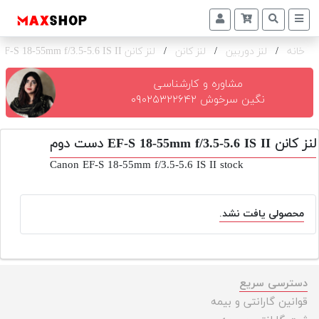
خانه
/
لنز دوربین
/
لنز کانن
/
لنز کانن EF-S 18-55mm f/3.5-5.6 IS II
دوربین
و
لنز
مشاوره و کارشناسی
نگین سرخوش ۰۹۰۲۵۳۲۲۶۴۲
تجهیزات
و
لنز کانن EF-S 18-55mm f/3.5-5.6 IS II دست دوم
اکسسوری
Canon EF-S 18-55mm f/3.5-5.6 IS II stock
بازار
دست
دوم
محصولی یافت نشد.
خرید
اقساطی
اجاره
دسترسی سریع
دوربین
قوانین گارانتی و بیمه
و