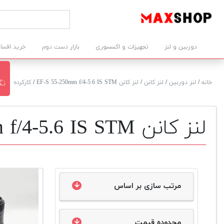
دوربین و لنز
تجهیزات و اکسسوری
بازار دست دوم
خرید اقسا
خانه
/
لنز دوربین
/
لنز کانن
/
لنز کانن EF-S 55-250mm f/4-5.6 IS STM
/
کارکرده
نگی
لنز کانن EF-S 55-250mm f/4-5.6 IS STM دست دوم
مرتب سازی بر اساس
محدوده قیمت