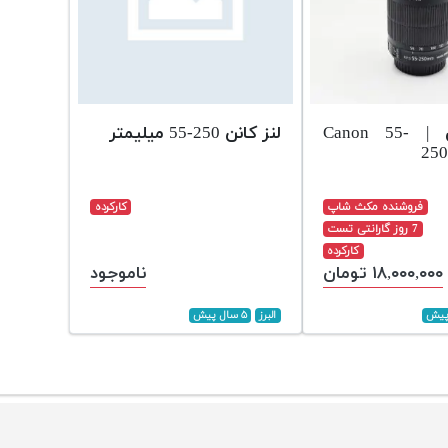
لنز کانن | Canon 55-
لنز کانن 250-55 میلیمتر
25
فروشنده مکث شاپ
کارکرده
7 روز گارانتی تست
کارکرده
۱۸,۰۰۰,۰۰۰ تومان
ناموجود
البرز
۵ سال پیش