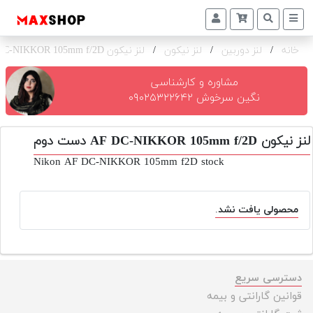
خانه
/
لنز دوربین
/
لنز نیکون
/
لنز نیکون AF DC-NIKKOR 105mm f/2D
دوربین
و
لنز
مشاوره و کارشناسی
نگین سرخوش ۰۹۰۲۵۳۲۲۶۴۲
تجهیزات
و
لنز نیکون AF DC-NIKKOR 105mm f/2D دست دوم
اکسسوری
Nikon AF DC-NIKKOR 105mm f2D stock
بازار
دست
دوم
محصولی یافت نشد.
خرید
اقساطی
اجاره
دسترسی سریع
دوربین
قوانین گارانتی و بیمه
و