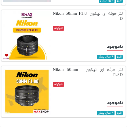
البرز
۱۱ روز پیش
تجهیزات
لنز حرفه ای نیکون| Nikon 50mm F1.8
مکث
D
پلاس
کارکرده
افزودن
محصول
ناموجود
دست
دوم
البرز
۴ سال پیش
لیست
لنز حرفه ای نیکون | Nikon 50mm
قیمت
f1.8D
دوربین
کارکرده
بله
ناموجود
البرز
۴ سال پیش