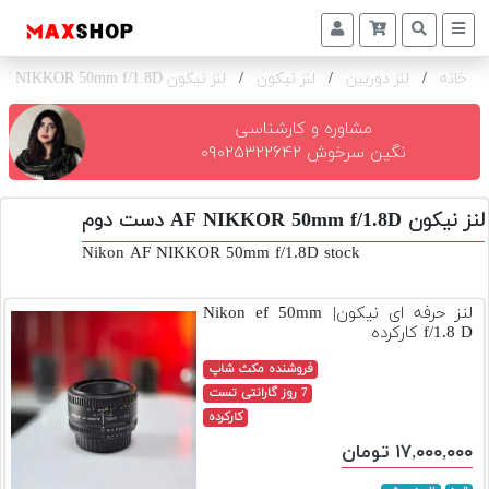
خانه
/
لنز دوربین
/
لنز نیکون
/
لنز نیکون AF NIKKOR 50mm f/1.8D
دوربین
و
لنز
مشاوره و کارشناسی
نگین سرخوش ۰۹۰۲۵۳۲۲۶۴۲
تجهیزات
و
لنز نیکون AF NIKKOR 50mm f/1.8D دست دوم
اکسسوری
Nikon AF NIKKOR 50mm f/1.8D stock
بازار
دست
لنز حرفه ای نیکون| Nikon ef 50mm
دوم
f/1.8 D کارکرده
خرید
فروشنده مکث شاپ
اقساطی
7 روز گارانتی تست
کارکرده
اجاره
۱۷,۰۰۰,۰۰۰ تومان
دوربین
و