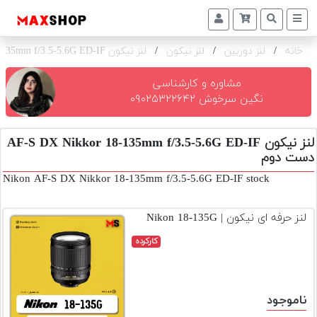
خانه
/
لنز دوربین
/
لنز نیکون
/
لنز نیکون AF-S DX Nikkor 18-135mm f/3.5-5.6G ED-IF
دوربین
و
لنز
مشاوره و کارشناسی
نگین سرخوش ۰۹۰۲۵۳۲۲۶۴۲
تجهیزات
و
لنز نیکون AF-S DX Nikkor 18-135mm f/3.5-5.6G ED-IF
اکسسوری
دست دوم
بازار
Nikon AF-S DX Nikkor 18-135mm f/3.5-5.6G ED-IF stock
دست
دوم
لنز حرفه ای نیکون | Nikon 18-135G
خرید
کارکرده
اقساطی
اجاره
دوربین
ناموجود
و