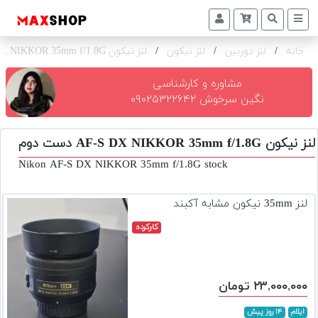
خانه
/
لنز دوربین
/
لنز نیکون
/
لنز نیکون AF-S DX NIKKOR 35mm f/1.8G
دوربین
و
لنز
مشاوره و کارشناسی
نگین سرخوش ۰۹۰۲۵۳۲۲۶۴۲
تجهیزات
و
لنز نیکون AF-S DX NIKKOR 35mm f/1.8G دست دوم
اکسسوری
Nikon AF-S DX NIKKOR 35mm f/1.8G stock
بازار
دست
لنز 35mm نیکون مشابه آکبند
دوم
کارکرده
خرید
اقساطی
اجاره
۲۳,۰۰۰,۰۰۰ تومان
دوربین
و
ایلام
۱۴ روز پیش