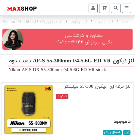
خانه
/
لنز دوربین
/
لنز نیکون
/
لنز نیکون AF-S 55-300mm f/4-5.6G ED VR
دوربین
و
لنز
مشاوره و کارشناسی
نگین سرخوش ۰۹۰۲۵۳۲۲۶۴۲
تجهیزات
و
لنز نیکون AF-S 55-300mm f/4-5.6G ED VR دست دوم
اکسسوری
Nikon AF-S DX 55-300mm f/4-5.6G ED VR stock
بازار
دست
لنز حرفه ای نیکون 300-55 میلیمتر
دوم
کارکرده
خرید
اقساطی
اجاره
ناموجود
دوربین
و
البرز
۵ سال پیش