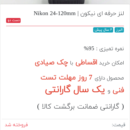
تجهیزات
لنز حرفه ای نیکون | Nikon 24-120mm
مکث
دست دو
پلاس
البرز
۲ سال پیش
افزودن
محصول
دست
نمره تمیزی : 95%
دوم
اقساطی
چک صیادی
امکان خرید
با
لیست
قیمت
7 روز مهلت تست
محصول دارای
دوربین
یک سال گارانتی
فنی
و
بله
( گارانتی ضمانت برگشت کالا )
قیمت:
فروخته شد