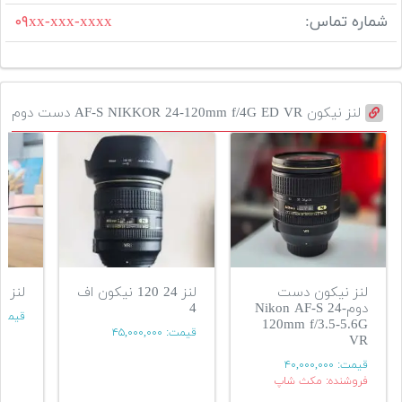
شماره تماس:
۰۹xx-xxx-xxxx
لنز نیکون AF-S NIKKOR 24-120mm f/4G ED VR دست دوم
لنز نیکون دست
لنز 24 120 نیکون اف
لنز ۱۲۰-۲۴ نیکون
دومNikon AF-S 24-
4
قیمت
120mm f/3.5-5.6G
قیمت:
۴۵,۰۰۰,۰۰۰
VR
قیمت:
۴۰,۰۰۰,۰۰۰
فروشنده: مکث شاپ