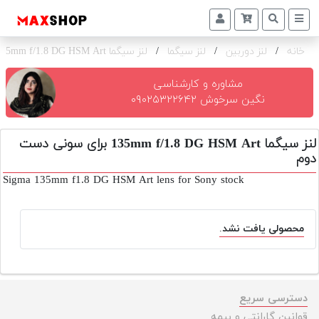
خانه
/
لنز دوربین
/
لنز سیگما
/
لنز سیگما 135mm f/1.8 DG HSM Art برای سونی
دوربین
و
لنز
مشاوره و کارشناسی
نگین سرخوش ۰۹۰۲۵۳۲۲۶۴۲
تجهیزات
و
لنز سیگما 135mm f/1.8 DG HSM Art برای سونی دست
اکسسوری
دوم
بازار
Sigma 135mm f1.8 DG HSM Art lens for Sony stock
دست
دوم
محصولی یافت نشد.
خرید
اقساطی
اجاره
دوربین
دسترسی سریع
و
قوانین گارانتی و بیمه