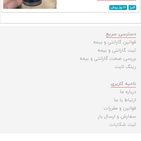
تجهیزات
البرز
۱۰ روز پیش
مکث
پلاس
دسترسی سریع
افزودن
قوانین گارانتی و بیمه
محصول
ثبت گارانتی و بیمه
دست
دوم
بررسی صحت گارانتی و بیمه
رینگ لایت
لیست
قیمت
ناحیه کاربری
دوربین
درباره ما
بله
ارتباط با ما
قوانین و مقررات
سفارش و ارسال بار
ثبت شکایات