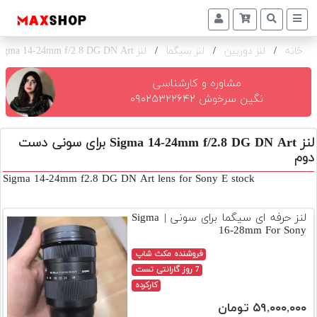
خانه
/
لنز دوربین
/
لنز سیگما
/
لنز Sigma 14-24mm f/2.8 DG DN Art برای سونی
دوربین
و
لنز
مشاوره و کارشناسی
نگین سرخوش ۰۹۰۲۵۳۲۲۶۴۲
تجهیزات
و
لنز Sigma 14-24mm f/2.8 DG DN Art برای سونی دست
اکسسوری
دوم
بازار
Sigma 14-24mm f2.8 DG DN Art lens for Sony E stock
دست
دوم
لنز حرفه ای سیگما برای سونی | Sigma
16-28mm For Sony
خرید
اقساطی
فروشنده مکث شاپ
7 روز گارانتی تست
اجاره
کارکرده
دوربین
۵۹,۰۰۰,۰۰۰ تومان
و