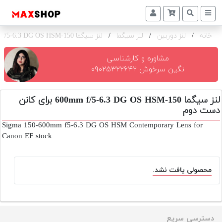
خانه
/
لنز دوربین
/
لنز سیگما
/
لنز سیگما 150-600mm f/5-6.3 DG OS HSM برای کانن
دوربین
و
لنز
مشاوره و کارشناسی
نگین سرخوش ۰۹۰۲۵۳۲۲۶۴۲
تجهیزات
و
لنز سیگما 150-600mm f/5-6.3 DG OS HSM برای کانن
اکسسوری
دست دوم
بازار
Sigma 150-600mm f5-6.3 DG OS HSM Contemporary Lens for
دست
Canon EF stock
دوم
خرید
محصولی یافت نشد.
اقساطی
اجاره
دوربین
و
دسترسی سریع