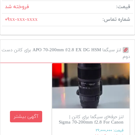
قیمت:
فروخته شد
شماره تماس:
۰۹xx-xxx-xxxx
لنز سیگما APO 70-200mm f/2.8 EX DG HSM برای کانن دست
دوم
آگهی بیشتر
لنز حرفه‌ای سیگما برای کانن |
Sigma 70-200mm f2.8 For Canon
قیمت:
۲۶,۰۰۰,۰۰۰