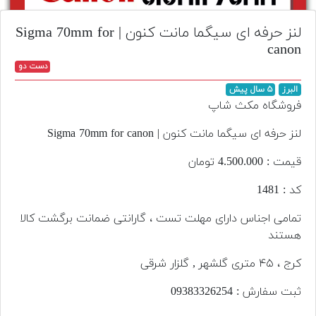
تجهیزات
لنز حرفه ای سیگما مانت کنون | Sigma 70mm for
مکث
canon
پلاس
دست دو
افزودن
البرز
۵ سال پیش
محصول
فروشگاه مکث شاپ
دست
دوم
لنز حرفه ای سیگما مانت کنون | Sigma 70mm for canon
لیست
قیمت : 4.500.000 تومان
قیمت
کد : 1481
دوربین
تمامی اجناس دارای مهلت تست ، گارانتی ضمانت برگشت کالا
بله
هستند
کرج ، ۴۵ متری گلشهر , گلزار شرقی
ثبت سفارش : 093‌833‌262‌54