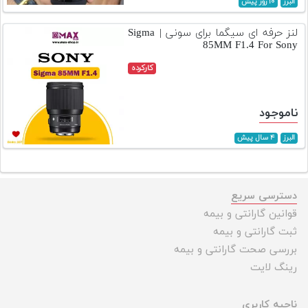
البرز
۱۰ روز پیش
تجهیزات
لنز حرفه ای سیگما برای سونی | Sigma
مکث
85MM F1.4 For Sony
پلاس
کارکرده
افزودن
محصول
ناموجود
دست
دوم
البرز
۴ سال پیش
لیست
قیمت
دوربین
دسترسی سریع
قوانین گارانتی و بیمه
بله
ثبت گارانتی و بیمه
بررسی صحت گارانتی و بیمه
رینگ لایت
ناحیه کاربری