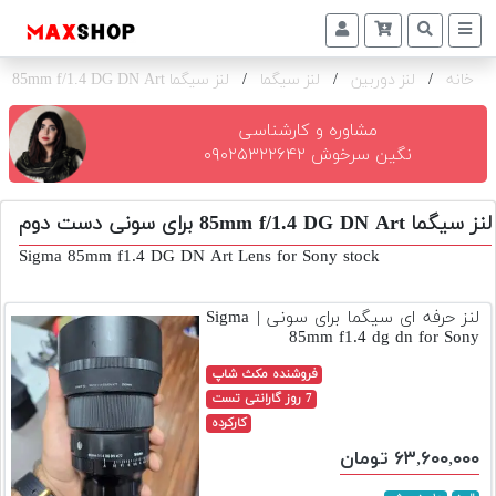
خانه
/
لنز دوربین
/
لنز سیگما
/
لنز سیگما 85mm f/1.4 DG DN Art برای سونی
دوربین
و
لنز
مشاوره و کارشناسی
نگین سرخوش ۰۹۰۲۵۳۲۲۶۴۲
تجهیزات
و
لنز سیگما 85mm f/1.4 DG DN Art برای سونی دست دوم
اکسسوری
Sigma 85mm f1.4 DG DN Art Lens for Sony stock
بازار
دست
لنز حرفه ای سیگما برای سونی | Sigma
دوم
85mm f1.4 dg dn for Sony
خرید
فروشنده مکث شاپ
اقساطی
7 روز گارانتی تست
کارکرده
اجاره
۶۳,۶۰۰,۰۰۰ تومان
دوربین
و