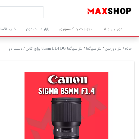
دوربین و لنز
تجهیزات و اکسسوری
بازار دست دوم
خرید اقسا
خانه
/
لنز دوربین
/
لنز سیگما
/
لنز سیگما 85mm f/1.4 DG برای کانن
/
دست دو