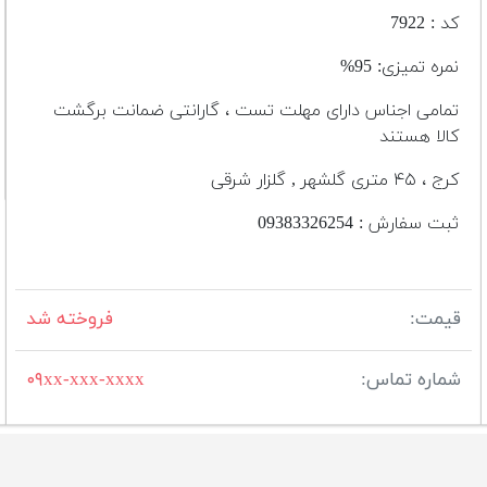
کد : 7922
نمره تمیزی: 95%
تمامی اجناس دارای مهلت تست ، گارانتی ضمانت برگشت
کالا هستند
کرج ، ۴۵ متری گلشهر , گلزار شرقی
ثبت سفارش : 09383326254
قیمت:
فروخته شد
شماره تماس:
۰۹xx-xxx-xxxx