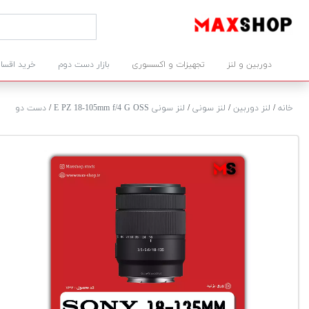
دوربین و لنز
تجهیزات و اکسسوری
بازار دست دوم
خرید اقسا
خانه
/
لنز دوربین
/
لنز سونی
/
لنز سونی E PZ 18-105mm f/4 G OSS
/
دست دو