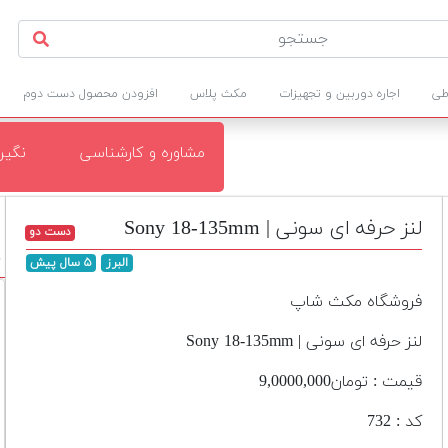
طی
اجاره دوربین و تجهیزات
مکث پلاس
افزودن محصول دست دوم
مشاوره و کارشناسی
نگی
لنز حرفه ای سونی | Sony 18-135mm
دست دو
د
البرز
۵ سال پیش
فروشگاه مکث شاپ
لنز حرفه ای سونی | Sony 18-135mm
قیمت : تومان9,0000,000
کد : 732