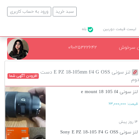
سبد خرید
ورود به حساب کاربری
لیست قیمت دوربین
بله
ن سرخوش
۰۹۰۲۵۳۲۲۶۴۲
لنز سونی E PZ 18-105mm f/4 G OSS دست
افزودن آگهی شما
وم
لنز سونی e mount 18 105 f4
قیمت:
۶۳,۰۰۰,۰۰۰
۱۴ روز پیش
لنز سونی Sony E PZ 18-105 F4 G OSS