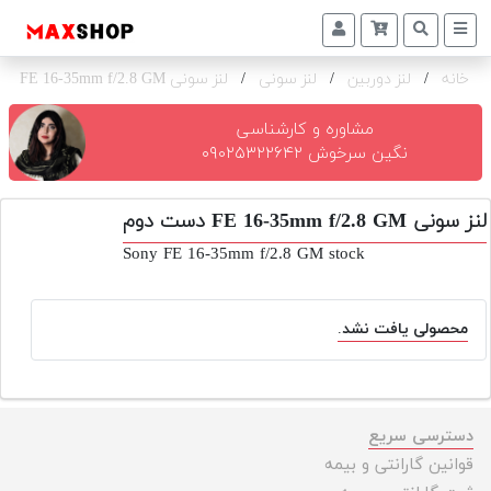
خانه
/
لنز دوربین
/
لنز سونی
/
لنز سونی FE 16-35mm f/2.8 GM
/
دوربین
و
لنز
مشاوره و کارشناسی
نگین سرخوش ۰۹۰۲۵۳۲۲۶۴۲
تجهیزات
و
لنز سونی FE 16-35mm f/2.8 GM دست دوم
اکسسوری
Sony FE 16-35mm f/2.8 GM stock
بازار
دست
دوم
محصولی یافت نشد.
خرید
اقساطی
اجاره
دسترسی سریع
دوربین
قوانین گارانتی و بیمه
و