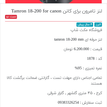
تجهیزات
لنز تامرون برای کانن Tamron 18-200 for canon
مکث
دست دو
پلاس
البرز
۴ سال پیش
افزودن
فروشگاه مکث شاپ
محصول
دست
لنز حرفه ای tamron 18-200 mm
دوم
قیمت : 6.200.000 تومان
لیست
کد : 1878
قیمت
دوربین
نمره تمیزی : 95%
بله
تمامی اجناس دارای مهلت تست ، گارانتی ضمانت برگشت کالا
هستند
کرج ، ۴۵ متری گلشهر , گلزار شرقی
ثبت سفارش : 093‌833‌262‌54