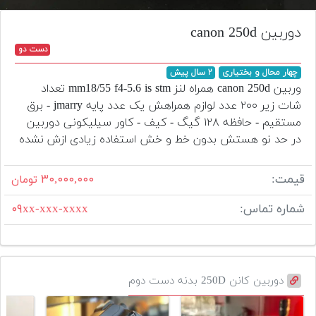
تجهیزات
دوربین canon 250d
مکث
دست دو
پلاس
چهار محال و بختیاری
۲ سال پیش
افزودن
وربین canon 250d همراه لنز mm18/55 f4-5.6 is stm تعداد
محصول
شات زیر ۲۰۰ عدد لوازم همراهش یک عدد پایه jmarry - برق
دست
مستقیم - حافظه ۱۲۸ گیگ - کیف - کاور سیلیکونی دوربین
دوم
در حد نو هستش بدون خط و خش استفاده زیادی ازش نشده
لیست
قیمت
قیمت:
۳۰,۰۰۰,۰۰۰
تومان
دوربین
شماره تماس:
۰۹xx-xxx-xxxx
بله
دوربین کانن 250D بدنه دست دوم