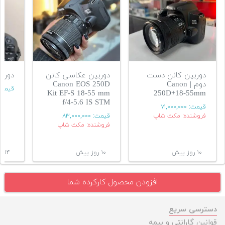
دوربین کانن دست
دوربین عکاسی کانن
دوربین
دوم | Canon
Canon EOS 250D
قیمت
Kit EF-S 18-55 mm
250D+18-55mm
f/4-5.6 IS STM
قیمت:
۷۱,۰۰۰,۰۰۰
فروشنده: مکث شاپ
قیمت:
۸۳,۰۰۰,۰۰۰
فروشنده: مکث شاپ
۱۰ روز پیش
۱۰ روز پیش
۱۴ روز پیش
افزودن محصول کارکرده شما
دسترسی سریع
قوانین گارانتی و بیمه