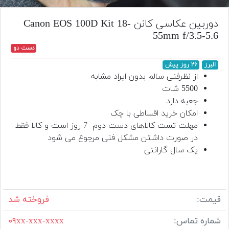
تجهیزات
دوربین عکاسی کانن Canon EOS 100D Kit 18-
مکث
55mm f/3.5-5.6
پلاس
دست دو
افزودن
البرز
۲۶ روز پیش
محصول
از نظرفنی سالم بدون ایراد مشابه
دست
5500 شات
دوم
جعبه دارد
امکان خرید اقساطی با چک
لیست
مهلت تست کالاهای دست دوم
7
روز است و کالا فقط
قیمت
در صورت داشتن مشکل فنی مرجوع می شود
دوربین
یک سال گارانتی
بله
قیمت:
فروخته شد
شماره تماس:
۰۹xx-xxx-xxxx