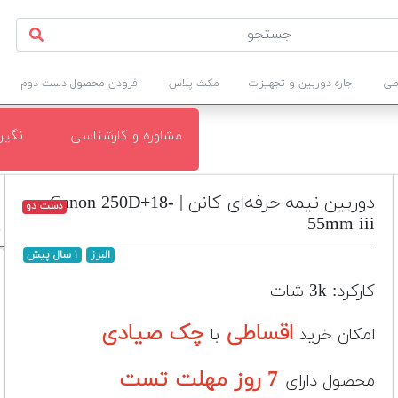
طی
اجاره دوربین و تجهیزات
مکث پلاس
افزودن محصول دست دوم
مشاوره و کارشناسی
نگی
دوربین نیمه حرفه‌ای کانن | Canon 250D+18-
دست دو
55mm iii
د
البرز
۱ سال پیش
کارکرد: 3k شات
اقساطی
چک صیادی
امکان خرید
با
7 روز مهلت تست
محصول دارای