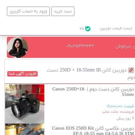
سبد خرید
ورود به حساب کاربری
لیست قیمت دوربین
بله
ن سرخوش
۰۹۰۲۵۳۲۲۶۴۲
دوربین کانن 250D + 18-55mm III دست
افزودن آگهی شما
وم
دوربین کانن دست دوم | Canon 250D+18-
55mm
قیمت:
۷۱,۰۰۰,۰۰۰
فروشنده: مکث شاپ
۹ روز پیش
دوربین عکاسی کانن Canon EOS 250D Kit
EF-S 18-55 mm f/4-5.6 IS STM