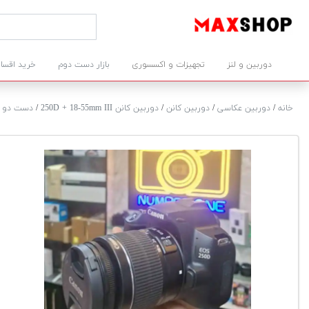
دوربین و لنز
تجهیزات و اکسسوری
بازار دست دوم
خرید اقسا
خانه
/
دوربین عکاسی
/
دوربین کانن
/
دوربین کانن 250D + 18-55mm III
/
دست دو