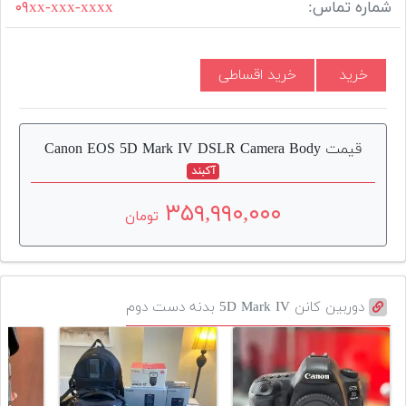
شماره تماس:
۰۹xx-xxx-xxxx
خرید
خرید اقساطی
قیمت Canon EOS 5D Mark IV DSLR Camera Body
آکبند
۳۵۹,۹۹۰,۰۰۰
تومان
دوربین کانن 5D Mark IV بدنه دست دوم