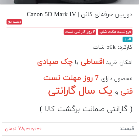
تجهیزات
دوربین حرفه‌ای کانن | Canon 5D Mark IV
مکث
دست دو
پلاس
فروشنده مکث شاپ
۲ روز گارانتی تست
افزودن
البرز
محصول
کارکرد: 50k شات
دست
دوم
اقساطی
چک صیادی
امکان خرید
با
لیست
7 روز مهلت تست
قیمت
محصول دارای
دوربین
یک سال گارانتی
فنی
و
بله
( گارانتی ضمانت برگشت کالا )
قیمت:
۷۸,۰۰۰,۰۰۰
تومان