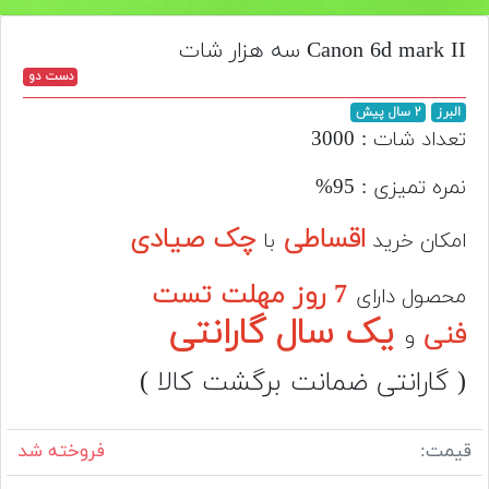
تجهیزات
Canon 6d mark II سه هزار شات
مکث
دست دو
پلاس
البرز
۲ سال پیش
افزودن
تعداد شات : 3000
محصول
دست
نمره تمیزی : 95%
دوم
اقساطی
چک صیادی
امکان خرید
با
لیست
قیمت
7 روز مهلت تست
محصول دارای
دوربین
یک سال گارانتی
فنی
و
بله
( گارانتی ضمانت برگشت کالا )
قیمت:
فروخته شد