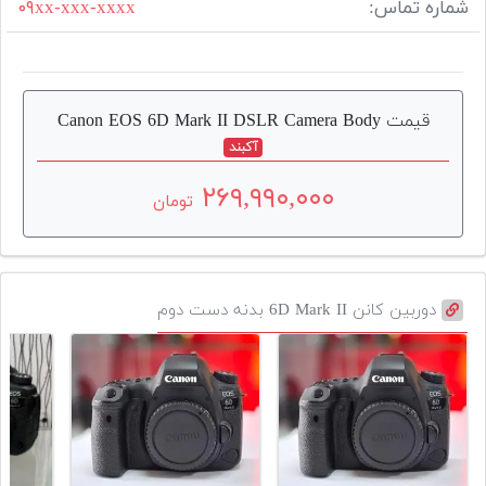
شماره تماس:
۰۹xx-xxx-xxxx
قیمت Canon EOS 6D Mark II DSLR Camera Body
آکبند
۲۶۹,۹۹۰,۰۰۰
تومان
دوربین کانن 6D Mark II بدنه دست دوم