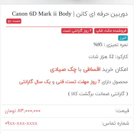
تجهیزات
دوربین حرفه ای کانن | Canon 6D Mark ii Body
مکث
دست دو
پلاس
فروشنده مکث شاپ
۲ روز گارانتی تست
افزودن
البرز
محصول
نمره تمیزی : 95%
دست
دوم
کارکرد: 12 هزار شات
لیست
امکان خرید
اقساطی
با
چک صیادی
قیمت
دوربین
محصول دارای
7 روز مهلت تست فنی
و
یک سال گارانتی
( گارانتی ضمانت برگشت کالا )
بله
قیمت:
۸۳,۰۰۰,۰۰۰
تومان
شماره تماس:
۰۹xx-xxx-xxxx