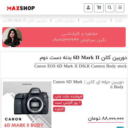
خانه
/
دوربین عکاسی
/
دوربین کانن
/
دوربین کانن 6D Mark II بدنه
دوربین
و
لنز
مشاوره و کارشناسی
نگین سرخوش ۰۹۰۲۵۳۲۲۶۴۲
تجهیزات
و
دوربین کانن 6D Mark II بدنه دست دوم
اکسسوری
Canon EOS 6D Mark II DSLR Camera Body stock
بازار
دست
دوربین حرفه ای کانن | Canon 6D Mark
دوم
ii Body
خرید
فروشنده مکث شاپ
اقساطی
7 روز گارانتی تست
کارکرده
اجاره
۸۸,۰۰۰,۰۰۰ تومان
دوربین
و