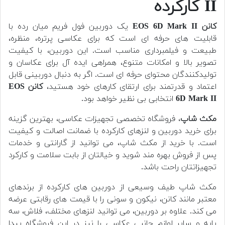
II کارکرده
کانن EOS 6D Mark II
یک دوربین فول فریم میان رده با
قابلیت های حرفه ای است که برای عکاسی پرتره، منظره،
طبیعت و فیلمبرداری مناسب است. این دوربین، با کیفیت
تصویر بالا و امکانات متنوع، همراهی ایده آل برای عکاسان و
تولیدکنندگان محتوای حرفه ای است. اگر به دنبال دوربینی قابل
اعتماد و قدرتمند برای ارتقای کارهای خود هستید،
کانن EOS
6D Mark II
انتخابی بی نظیر خواهد بود.
مکث شاپ
، فروشگاه تخصصی تجهیزات عکاسی، بهترین گزینه
برای خرید دوربین و لنزهای کارکرده با ضمانت اصالت و کیفیت
است. با خرید از مکث شاپ، می توانید از گارانتی و خدمات
پس از فروش بهره مند شوید و خیالتان از بابت سلامت و کارکرد
تجهیزاتتان راحت باشد.
مکث شاپ طیف وسیعی از دوربین های کارکرده از برندهای
معتبر مانند کانن، نیکون و سونی را با قیمت های رقابتی عرضه
می کند. علاوه بر دوربین، می توانید لنزهای مختلف، فلاش، سه
پایه و سایر لوازم جانبی عکاسی را نیز در این فروشگاه پیدا