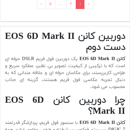
›
۵
...
۲
۱
‹
دوربین کانن EOS 6D Mark II
دست دوم
کانن EOS 6D Mark II
یک دوربین فول فریم DSLR حرفه ای
است که با ترکیبی از کیفیت تصویر بی نظیر، عملکرد سریع و
طراحی کاربرپسند، برای عکاسان حرفه ای و علاقه مندانی که به
دنبال تجربه عکاسی فول فریم هستند، گزینه ای جذاب
محسوب می شود.
چرا دوربین کانن EOS 6D
Mark II؟
کانن EOS 6D Mark II
با سنسور فول فریم، پردازشگر قدرتمند
DIGIC 7، سیستم فوکوس پیشرفته و طراحی مقاوم، ابزاری همه