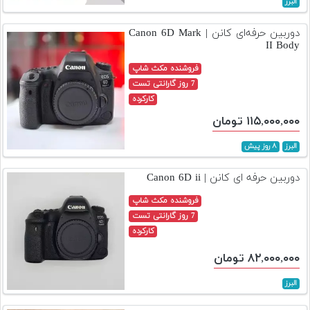
البرز
تجهیزات
دوربین حرفه‌ای کانن | Canon 6D Mark
مکث
II Body
پلاس
فروشنده مکث شاپ
افزودن
7 روز گارانتی تست
محصول
کارکرده
دست
۱۱۵,۰۰۰,۰۰۰ تومان
دوم
البرز
۸ روز پیش
لیست
قیمت
دوربین حرفه ای کانن | Canon 6D ii
دوربین
فروشنده مکث شاپ
7 روز گارانتی تست
بله
کارکرده
۸۲,۰۰۰,۰۰۰ تومان
البرز