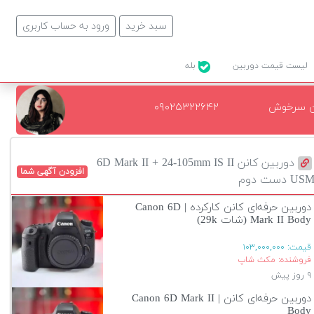
سبد خرید
ورود به حساب کاربری
لیست قیمت دوربین
بله
ن سرخوش
۰۹۰۲۵۳۲۲۶۴۲
دوربین کانن 6D Mark II + 24-105mm IS II
افزودن آگهی شما
US دست دوم
دوربین حرفه‌ای کانن کارکرده | Canon 6D
Mark II Body (شات 29k)
قیمت:
۱۰۳,۰۰۰,۰۰۰
فروشنده: مکث شاپ
۹ روز پیش
دوربین حرفه‌ای کانن | Canon 6D Mark II
Body