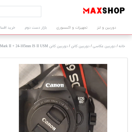
دوربین و لنز
تجهیزات و اکسسوری
بازار دست دوم
خرید اقسا
خانه
/
دوربین عکاسی
/
دوربین کانن
/
دوربین کانن 6D Mark II + 24-105mm IS II USM