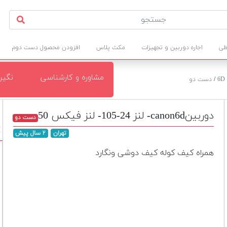
طی
اجاره دوربین و تجهیزات
مکث پلاس
افزودن محصول دست دوم
مشاوره و کارشناسی
نگی
/
دست دو
دوربینcanon6d- لنز 24-105- لنز فیکس 50
دست دو
M
تهران
۲ سال پیش
همراه کیف کوله کیف دوشی ونگارد