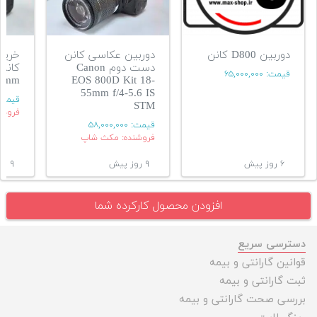
دوربین D800 کانن
دوربین عکاسی کانن
خرید 
دست دوم Canon
قیمت:
۶۵,۰۰۰,۰۰۰
55mm
EOS 800D Kit 18-
55mm f/4-5.6 IS
قیمت
STM
فروشن
قیمت:
۵۸,۰۰۰,۰۰۰
فروشنده: مکث شاپ
۶ روز پیش
۹ روز پیش
۹ روز پیش
افزودن محصول کارکرده شما
دسترسی سریع
قوانین گارانتی و بیمه
ثبت گارانتی و بیمه
بررسی صحت گارانتی و بیمه