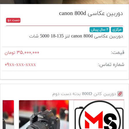
تجهیزات
دوربین عکاسی canon 800d
مکث
دست دو
پلاس
مرکزی
۲ سال پیش
افزودن
دوربین عکاسی canon 800d لنز 135-18 5000 شات
محصول
دست
قیمت:
۳۵,۰۰۰,۰۰۰
تومان
دوم
شماره تماس:
۰۹xx-xxx-xxxx
لیست
قیمت
دوربین
بله
دوربین کانن 800D بدنه دست دوم